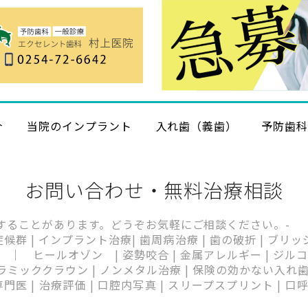
介
当院のインプラント
入れ歯（義歯）
予防歯
お問い合わせ・無料治療相談
することがあります。どうぞお気軽にご相談ください。-
 症候群 | インプラント治療| 歯周病治療 | 歯の破折 | ブリ
｜ ヒールオゾン | 姿勢咬合 | 金属アレルギー | ジルコニ
ッククラウン | ノンメタル治療 | 保険の効かない入れ歯 | 足
門医 | 治療評価 | 口腔内写真 | スリープスプリント | 口呼吸 