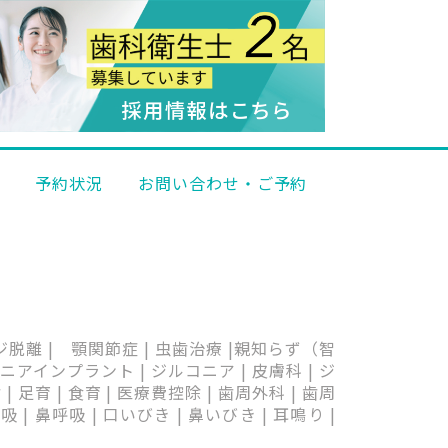
科
予約状況
お問い合わせ・ご予約
ッジ脱離 | 顎関節症 | 虫歯治療 |親知らず（智
アインプラント | ジルコニア | 皮膚科 | ジ
育 | 食育 | 医療費控除 | 歯周外科 | 歯周
| 鼻呼吸 | 口いびき | 鼻いびき | 耳鳴り |