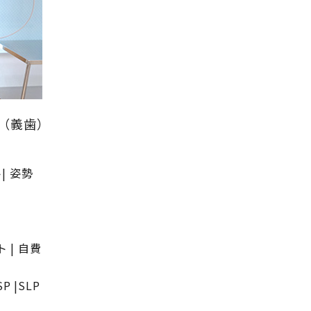
歯（義歯）
| 姿勢
 | 自費
 |SLP