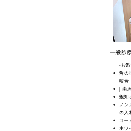
一般診療
-お
舌の後
咬合
| 歯
親知
ノンメ
の入
コーヌ
ホワ