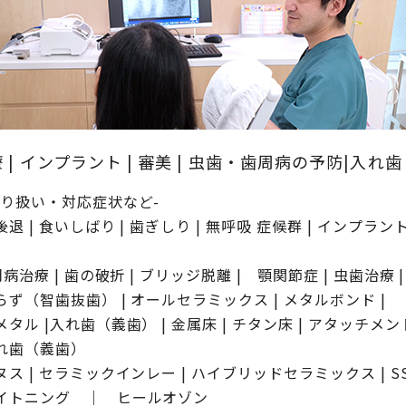
 | インプラント | 審美 | 虫歯・歯周病の予防|入れ
取り扱い・対応症状など-
退 | 食いしばり | 歯ぎしり | 無呼吸 症候群 | インプラント
周病治療 | 歯の破折 | ブリッジ脱離 | 顎関節症 | 虫歯治療 |
らず（智歯抜歯） | オールセラミックス | メタルボンド |
タル |入れ歯（義歯） | 金属床 | チタン床 | アタッチメント
れ歯（義歯）
ス | セラミックインレー | ハイブリッドセラミックス | SSP
イトニング ｜ ヒールオゾン