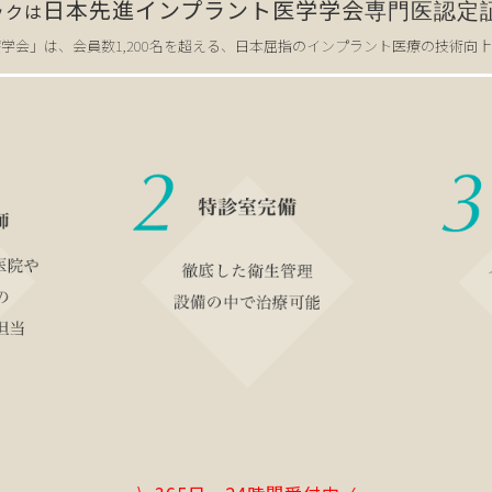
日本先進インプラント医学学会
ックは
専門医認定
学会」は、会員数1,200名を超える、日本屈指のインプラント医療の技術向