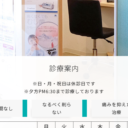
診療案内
※日・月・祝日は休診日です
※夕方PM6:30まで診療しております
なるべく削ら
痛みを抑え
間なし
ない
治療
月
火
水
木
金