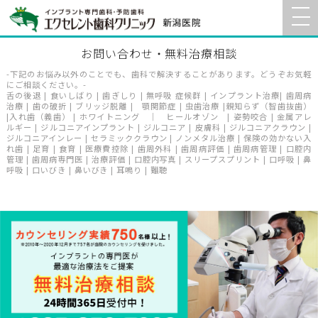
お問い合わせ・無料治療相談
-下記のお悩み以外のことでも、歯科で解決することがあります。どうぞお気軽
にご相談ください。-
舌の後退 | 食いしばり | 歯ぎしり | 無呼吸 症候群 | インプラント治療| 歯周病
治療 | 歯の破折 | ブリッジ脱離 | 顎関節症 | 虫歯治療 |親知らず（智歯抜歯）
|入れ歯（義歯） | ホワイトニング ｜ ヒールオゾン | 姿勢咬合 | 金属アレ
ルギー | ジルコニアインプラント | ジルコニア | 皮膚科 | ジルコニアクラウン |
ジルコニアインレー | セラミッククラウン | ノンメタル治療 | 保険の効かない入
れ歯 | 足育 | 食育 | 医療費控除 | 歯周外科 | 歯周病評価 | 歯周病管理 | 口腔内
管理 | 歯周病専門医 | 治療評価 | 口腔内写真 | スリープスプリント | 口呼吸 | 鼻
呼吸 | 口いびき | 鼻いびき | 耳鳴り | 難聴